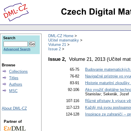
DML-CZ Home
Search
Učitel matematiky
Volume 21
Issue 2
Advanced Search
Issue 2,
Volume 21, 2013
(
Učitel ma
Browse
65-75
Budovanie matematických 
Collections
76-82
Navigačné prístroje vo vy
Titles
83-91
Historie maturitní zkoušky 
Authors
92-106
Ako využiť digitálne techno
MSC
Stanislav; Sekerák, Jozef
107-116
Různé přístupy k výuce vět
117-123
Každý má svou posloupno
About DML-CZ
124-128
Inspirace ze zahraničí -- 
Partner of