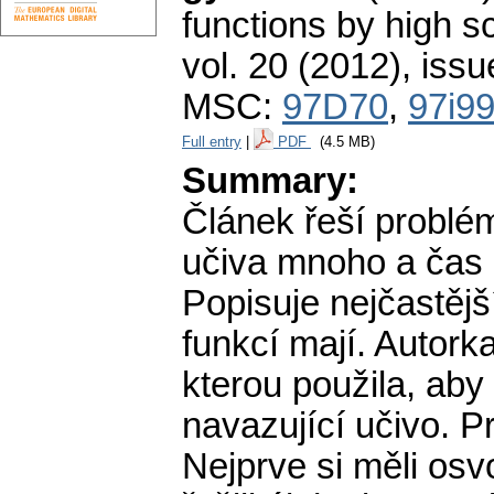
functions by high s
vol. 20 (2012), issu
MSC:
97D70
,
97i9
Full entry
|
PDF
(4.5 MB)
Summary:
Článek řeší problé
učiva mnoho a čas os
Popisuje nejčastější
funkcí mají. Autor
kterou použila, aby
navazující učivo. Pr
Nejprve si měli osv