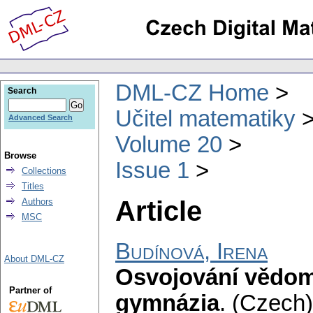
DML-CZ Home
Search
Učitel matematiky
Advanced Search
Volume 20
Browse
Issue 1
Collections
Titles
Article
Authors
MSC
Budínová, Irena
About DML-CZ
Osvojování vědomo
Partner of
gymnázia
.
(Czech)