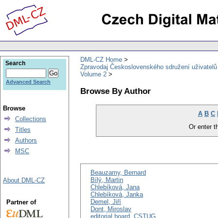
DML-CZ Home
Search
Zpravodaj Československého sdružení uživatel
Volume 2
Advanced Search
Browse By Author
Browse
A
B
C
Collections
Or enter th
Titles
Authors
MSC
Beauzamy, Bernard
Bílý, Martin
About DML-CZ
Chlebíková, Jana
Chlebíková, Janka
Demel, Jiří
Partner of
Dont, Miroslav
editorial board, CSTUG