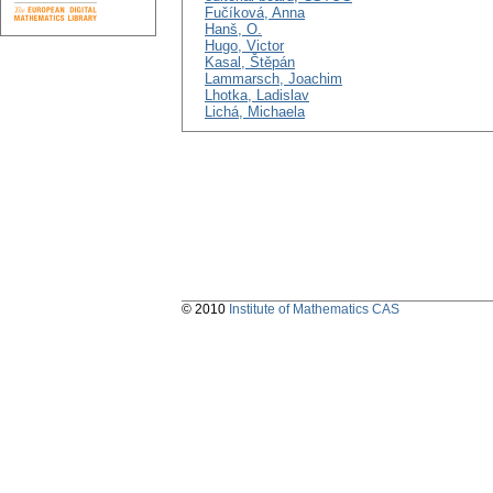
Fučíková, Anna
Hanš, O.
Hugo, Victor
Kasal, Štěpán
Lammarsch, Joachim
Lhotka, Ladislav
Lichá, Michaela
© 2010
Institute of Mathematics CAS