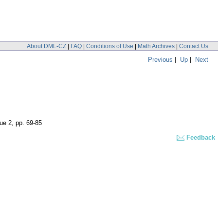
About DML-CZ
|
FAQ
|
Conditions of Use
|
Math Archives
|
Contact Us
Previous
|
Up
|
Next
sue 2
,
pp. 69-85
Feedback