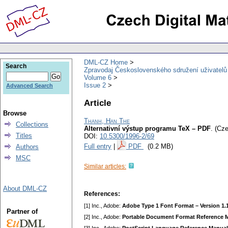
DML-CZ Home
Search
Zpravodaj Československého sdružení uživatel
Volume 6
Issue 2
Advanced Search
Article
Browse
Thanh, Han The
Collections
Alternativní výstup programu TeX – PDF
.
(Cze
Titles
DOI:
10.5300/1996-2/69
Full entry
|
PDF
(0.2 MB)
Authors
MSC
Similar articles:
About DML-CZ
References:
[1] Inc., Adobe:
Adobe Type 1 Font Format – Version 1.
Partner of
[2] Inc., Adobe:
Portable Document Format Reference 