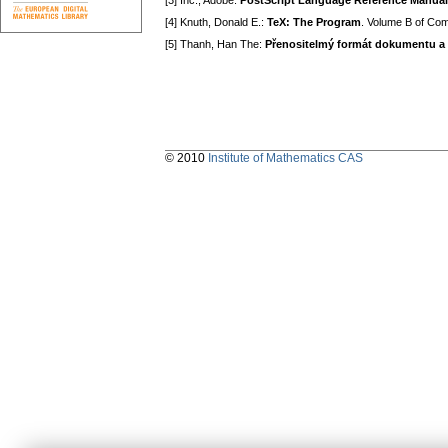
[3] Inc., Adobe:
PostScript Language Reference Manual
[4] Knuth, Donald E.:
TeX: The Program
. Volume B of Co
[5] Thanh, Han The:
Přenositelmý formát dokumentu a 
© 2010
Institute of Mathematics CAS