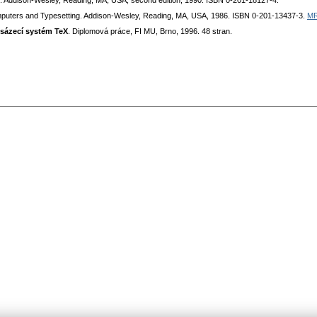
. Addison-Wesley, Reading, MA, USA, second edition, 1990. ISBN 0-201-18127-4.
mputers and Typesetting. Addison-Wesley, Reading, MA, USA, 1986. ISBN 0-201-13437-3.
MR
sázecí systém TeX
. Diplomová práce, FI MU, Brno, 1996. 48 stran.