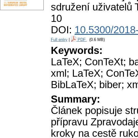
sdružení uživatelů
10
DOI:
10.5300/2018-
Full entry
|
PDF
(0.6 MB)
Keywords:
LaTeX; ConTeXt; ba
xml; LaTeX; ConTeX
BibLaTeX; biber; x
Summary:
Článek popisuje str
přípravu Zpravoda
kroky na cestě ruk