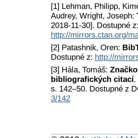
[1] Lehman, Philipp, Kim
Audrey, Wright, Joseph:
2018-11-30]. Dostupné z
http://mirrors.ctan.org/ma
[2] Patashnik, Oren:
Bib
Dostupné z:
http://mirro
[3] Hála, Tomáš:
Značkov
bibliografických citací
.
s. 142–50. Dostupné z 
3/142