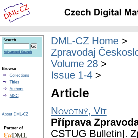
DML-CZ Home
Search
Zpravodaj Českoslo
Advanced Search
Volume 28
Browse
Issue 1-4
Collections
Titles
Article
Authors
MSC
Novotný, Vít
About DML-CZ
Příprava Zpravod
Partner of
CSTUG Bulletin].
Z