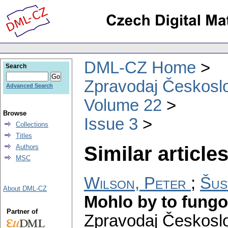
DML-CZ Home
Search
Zpravodaj Českoslo
Advanced Search
Volume 22
Browse
Issue 3
Collections
Titles
Similar articles
Authors
MSC
Wilson, Peter
;
Šus
About DML-CZ
Mohlo by to fungov
Partner of
Zpravodaj Českoslo