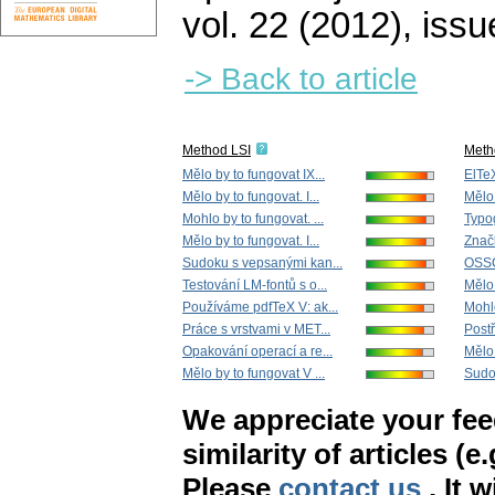
vol. 22 (2012), issu
-> Back to article
Method LSI
Meth
Mělo by to fungovat IX...
ElTeX
Mělo by to fungovat. I...
Mělo 
Mohlo by to fungovat. ...
Typo
Mělo by to fungovat. I...
Značk
Sudoku s vepsanými kan...
OSSC
Testování LM-fontů s o...
Mělo 
Používáme pdfTeX V: ak...
Mohlo
Práce s vrstvami v MET...
Postř
Opakování operací a re...
Mělo 
Mělo by to fungovat V ...
Sudo
We appreciate your fe
similarity of articles (e
Please
contact us
. It 