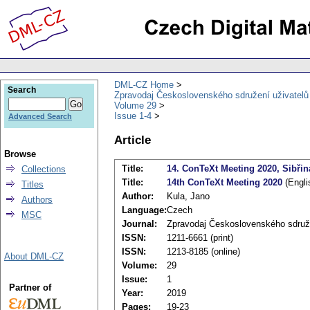
DML-CZ Home
Search
Zpravodaj Československého sdružení uživatel
Volume 29
Issue 1-4
Advanced Search
Article
Browse
Title:
14. ConTeXt Meeting 2020, Sibřina
Collections
Title:
14th ConTeXt Meeting 2020
(Engli
Titles
Author:
Kula, Jano
Authors
Language:
Czech
MSC
Journal:
Zpravodaj Československého sdruž
ISSN:
1211-6661 (print)
ISSN:
1213-8185 (online)
About DML-CZ
Volume:
29
Issue:
1
Partner of
Year:
2019
Pages:
19-23