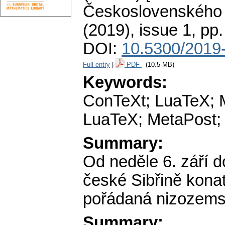
Československého 
(2019), issue 1
,
pp.
DOI:
10.5300/2019-
Full entry
|
PDF
(10.5 MB)
Keywords:
ConTeXt; LuaTeX; 
LuaTeX; MetaPost;
Summary:
Od neděle 6. září d
české Sibřině kona
pořádaná nizozem
Summary: