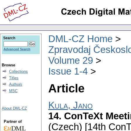
DML-CZ Home
Search
Zpravodaj Českoslo
Advanced Search
Volume 29
Browse
Issue 1-4
Collections
Titles
Article
Authors
MSC
Kula, Jano
About DML-CZ
14. ConTeXt Meetin
Partner of
(Czech) [14th ConT