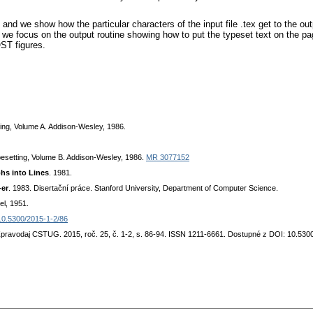
and we show how the particular characters of the input file .tex get to the out
we focus on the output routine showing how to put the typeset text on the page
ST figures.
ing, Volume A. Addison-Wesley, 1986.
esetting, Volume B. Addison-Wesley, 1986.
MR 3077152
hs into Lines
. 1981.
-er
. 1983. Disertační práce. Stanford University, Department of Computer Science.
el, 1951.
0.5300/2015-1-2/86
Zpravodaj CSTUG. 2015, roč. 25, č. 1-2, s. 86-94. ISSN 1211-6661. Dostupné z DOI: 10.530