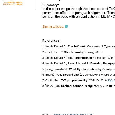
Summary:
In the paper we go through the inner parts of TeX 
parameters affect the paragraph alignment. Then 
point on the page with an application in METAPO
Similar articles:
References:
1. Knuth, Donald E.:
The TeXbook
. Computers & Typesett
2. Olšák, Petr:
TeXbook naruby
. Konvoj, 2001.
3. Knuth, Donald E.:
TeX: The Program
. Computers & Typ
4. Knuth, Donald E., Plass, Michael F.:
Breaking Paragrap
5. Liang, Franklin M.:
Word Hy-phen-a-tion by Com-put
6. Bezruč, Petr:
Slezské písně
. Československý spisovat
7. Olšák, Petr:
TeX pro pragmatiky
. CSTUG, 2016.
DOI 1
8 Šustek, Jan:
Načítání souboru s argumenty v TeXu
. 