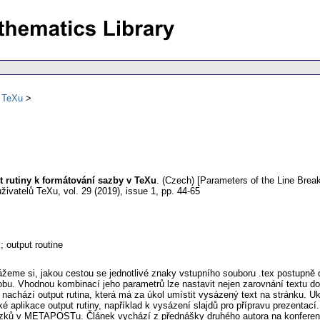
ů TeXu
 rutiny k formátování sazby v TeXu
.
(Czech) [Parameters of the Line Break
živatelů TeXu
,
vol. 29 (2019), issue 1
,
pp. 44-65
; output routine
ážeme si, jakou cestou se jednotlivé znaky vstupního souboru .tex postupně
obu. Vhodnou kombinací jeho parametrů lze nastavit nejen zarovnání textu d
nachází output rutina, která má za úkol umístit vysázený text na stránku. Uká
é aplikace output rutiny, například k vysázení slajdů pro přípravu prezentací
obrázků v METAPOSTu. Článek vychází z přednášky druhého autora na konfere