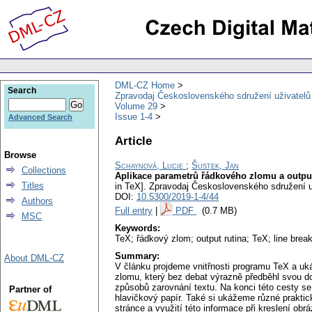
DML-CZ Home
Search
Zpravodaj Československého sdružení uživatel
Volume 29
Issue 1-4
Advanced Search
Article
Browse
Schaynová, Lucie
;
Šustek, Jan
Collections
Aplikace parametrů řádkového zlomu a output
Titles
in TeX].
Zpravodaj Československého sdružení u
DOI:
10.5300/2019-1-4/44
Authors
Full entry
|
PDF
(0.7 MB)
MSC
Keywords:
TeX; řádkový zlom; output rutina; TeX; line break
Summary:
About DML-CZ
V článku projdeme vnitřnosti programu TeX a uk
zlomu, který bez debat výrazně předběhl svou d
způsobů zarovnání textu. Na konci této cesty se 
Partner of
hlavičkový papír. Také si ukážeme různé praktick
stránce a využití této informace při kreslení 