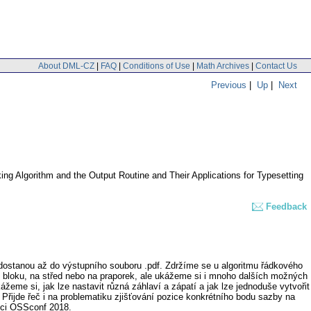
About DML-CZ
|
FAQ
|
Conditions of Use
|
Math Archives
|
Contact Us
Previous
|
Up
|
Next
ing Algorithm and the Output Routine and Their Applications for Typesetting
Feedback
 dostanou až do výstupního souboru .pdf. Zdržíme se u algoritmu řádkového
o bloku, na střed nebo na praporek, ale ukážeme si i mnoho dalších možných
žeme si, jak lze nastavit různá záhlaví a zápatí a jak lze jednoduše vytvořit
. Přijde řeč i na problematiku zjišťování pozice konkrétního bodu sazby na
nci OSSconf 2018.