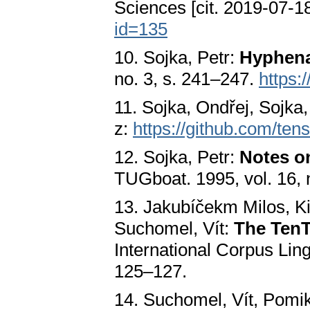
Sciences [cit. 2019-07-1
id=135
10. Sojka, Petr:
Hyphena
no. 3, s. 241–247.
https:
11. Sojka, Ondřej, Sojka,
z:
https://github.com/te
12. Sojka, Petr:
Notes o
TUGboat. 1995, vol. 16, 
13. Jakubíčekm Milos, Kil
Suchomel, Vít:
The TenT
International Corpus Lin
125–127.
14. Suchomel, Vít, Pomi