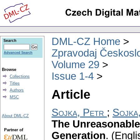
DML-CZ Home
Search
Zpravodaj Českoslo
Advanced Search
Volume 29
Browse
Issue 1-4
Collections
Titles
Article
Authors
MSC
Sojka, Petr
;
Sojka
About DML-CZ
The Unreasonable 
Partner of
Generation
.
(Engli