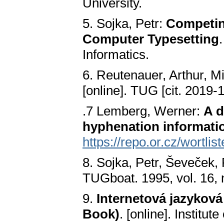
University.
5. Sojka, Petr:
Competin
Computer Typesetting
Informatics.
6. Reutenauer, Arthur, M
[online]. TUG [cit. 2019-
.7 Lemberg, Werner:
A d
hyphenation informati
https://repo.or.cz/wortlist
8. Sojka, Petr, Ševeček,
TUGboat. 1995, vol. 16, 
9.
Internetová jazyková
Book)
. [online]. Instit