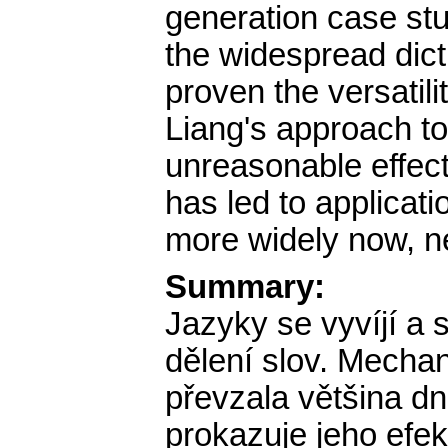
generation case stu
the widespread dic
proven the versatilit
Liang's approach t
unreasonable effect
has led to applicati
more widely now, nea
Summary:
Jazyky se vyvíjí a s
dělení slov. Mecha
převzala většina d
prokazuje jeho efek