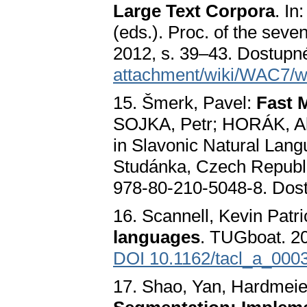
Large Text Corpora
. I
(eds.). Proc. of the se
2012, s. 39–43. Dostupn
attachment/wiki/WAC7/w
15. Šmerk, Pavel:
Fast 
SOJKA, Petr; HORÁK, Al
in Slavonic Natural Lan
Studánka, Czech Republi
978-80-210-5048-8. Dost
16. Scannell, Kevin Patr
languages
. TUGboat. 20
DOI 10.1162/tacl_a_000
17. Shao, Yan, Hardmeier