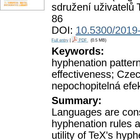
sdružení uživatelů
86
DOI:
10.5300/2019-
Full entry
|
PDF
(0.5 MB)
Keywords:
hyphenation patter
effectiveness; Czec
nepochopitelná efekt
Summary:
Languages are const
hyphenation rules 
utility of TeX's hy