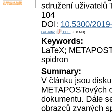
sdružení uživatelů
104
DOI:
10.5300/2019-
Full entry
|
PDF
(0.8 MB)
Keywords:
LaTeX; METAPOST;
spidron
Summary:
V článku jsou disk
METAPOSTových ob
dokumentu. Dále se
obrazců zvaných sp