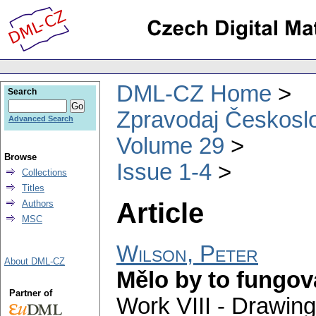
DML-CZ Home
Search
Zpravodaj Českoslo
Advanced Search
Volume 29
Browse
Issue 1-4
Collections
Titles
Article
Authors
MSC
Wilson, Peter
About DML-CZ
Mělo by to fungova
Partner of
Work VIII - Drawing