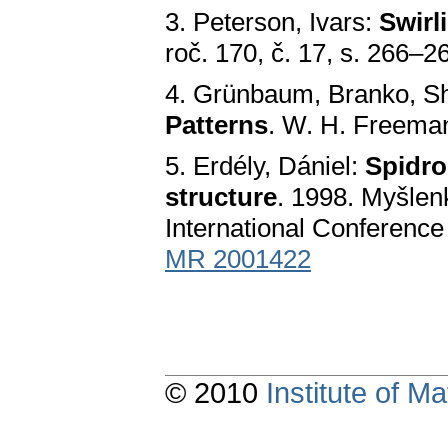
3. Peterson, Ivars:
Swirl
roč. 170, č. 17, s. 266–2
4. Grünbaum, Branko, Sh
Patterns
. W. H. Freema
5. Erdély, Dániel:
Spidro
structure
. 1998. Myšlen
International Conferenc
MR 2001422
© 2010
Institute of 