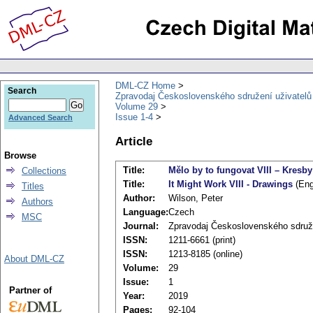
DML-CZ Home
Search
Zpravodaj Československého sdružení uživatel
Volume 29
Issue 1-4
Advanced Search
Article
Browse
Title:
Mělo by to fungovat VIII – Kresby
Collections
Title:
It Might Work VIII - Drawings
(Eng
Titles
Author:
Wilson, Peter
Authors
Language:
Czech
MSC
Journal:
Zpravodaj Československého sdruž
ISSN:
1211-6661 (print)
ISSN:
1213-8185 (online)
About DML-CZ
Volume:
29
Issue:
1
Partner of
Year:
2019
Pages:
92-104