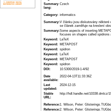
Summary
Czech
lang:
Category:
informatics
Summary:
V článku jsou diskutovány někter
se článek zaměřuje na kreslení obr
Summary:
Some aspects of inserting METAPOS
focuses on shapes called spidrons 
Keyword:
LaTeX
Keyword:
METAPOST
Keyword:
spidron
Keyword:
LaTeX
Keyword:
METAPOST
Keyword:
spidron
DOI:
10.5300/2019-1-4/92
Date
2022-04-13T11:33:36Z
available:
Last
2024-12-15
updated:
Stable
http://hdl.handle.net/10338.dmlcz/
URL:
Reference:
1. Wilson, Peter: Glisterings.TUGboa
Reference:
2. Wilson, Peter: Glisterings.TUGbo