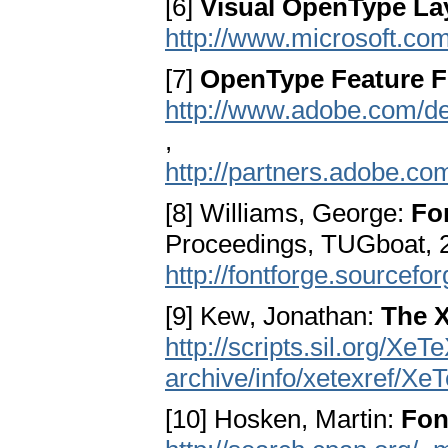
[6]
Visual OpenType La
http://www.microsoft.c
[7]
OpenType Feature Fi
http://www.adobe.com/dev
,
http://partners.adobe.co
[8] Williams, George:
Fo
Proceedings, TUGboat, 2
http://fontforge.sourcefor
[9] Kew, Jonathan:
The X
http://scripts.sil.org/XeT
archive/info/xetexref/Xe
[10] Hosken, Martin:
Fon