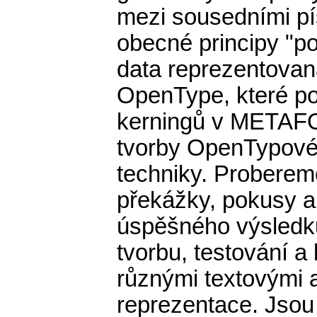
mezi sousedními p
obecné principy "pok
data reprezentova
OpenType, které po
kerningů v METAFO
tvorby OpenTypovéh
techniky. Proberem
překážky, pokusy a
úspěšného výsledku
tvorbu, testování a
různými textovými a
reprezentace. Jsou