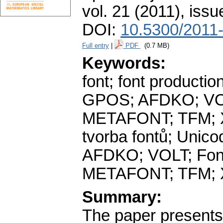
vol. 21 (2011), issu
DOI:
10.5300/2011
Full entry
|
PDF
(0.7 MB)
Keywords:
font; font product
GPOS; AFDKO; VOLT
METAFONT; TFM; Xe
tvorba fontů; Uni
AFDKO; VOLT; Font
METAFONT; TFM; X
Summary:
The paper present