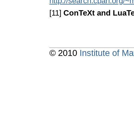
http://search.cpan.org/
[11]
ConTeXt and LuaT
© 2010
Institute of 