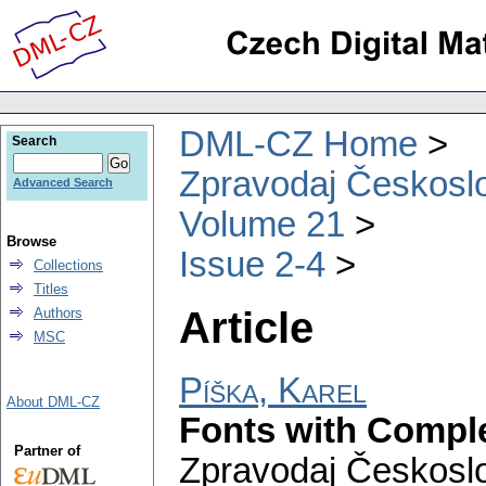
DML-CZ Home
Search
Zpravodaj Českoslo
Advanced Search
Volume 21
Browse
Issue 2-4
Collections
Titles
Article
Authors
MSC
Píška, Karel
About DML-CZ
Fonts with Compl
Partner of
Zpravodaj Českoslo