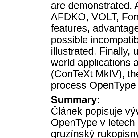
are demonstrated. 
AFDKO, VOLT, Font
features, advantag
possible incompatibi
illustrated. Finally
world applications
(ConTeXt MkIV), th
process OpenType fo
Summary:
Článek popisuje výv
OpenType v letech 
gruzínský rukopisn