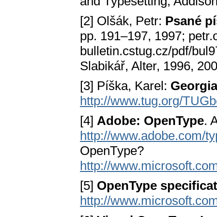
and Typesetting, Addiso
[2] Olšák, Petr:
Psané pí
pp. 191–197, 1997; petr.o
bulletin.cstug.cz/pdf/bul
Slabikář, Alter, 1996, 20
[3] Píška, Karel:
Georgia
http://www.tug.org/TUGbo
[4]
Adobe: OpenType
. 
http://www.adobe.com/ty
OpenType?
http://www.microsoft.c
[5]
OpenType specifica
http://www.microsoft.co