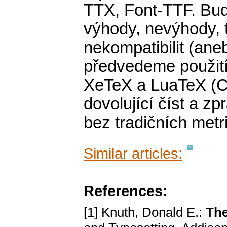
TTX, Font-TTF. Bude
výhody, nevýhody, 
nekompatibilit (an
předvedeme použit
XeTeX a LuaTeX (C
dovolující číst a z
bez tradičních metr
Similar articles:
References:
[1] Knuth, Donald E.:
Th