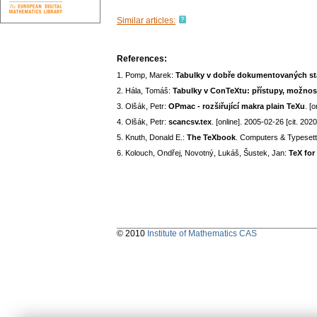
Similar articles:
References:
1. Pomp, Marek:
Tabulky v dobře dokumentovaných sta
2. Hála, Tomáš:
Tabulky v ConTeXtu: přístupy, možnost
3. Olšák, Petr:
OPmac - rozšiřující makra plain TeXu
. [
4. Olšák, Petr:
scancsv.tex
. [online]. 2005-02-26 [cit. 20
5. Knuth, Donald E.:
The TeXbook
. Computers & Typesett
6. Kolouch, Ondřej, Novotný, Lukáš, Šustek, Jan:
TeX for
© 2010
Institute of Mathematics CAS