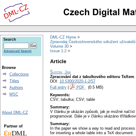
DML-CZ Home
Search
Zpravodaj Československého sdružení uživatel
Volume 30
Issue 1-2
Advanced Search
Article
Browse
Šustek, Jan
Collections
Zpracování dat z tabulkového editoru TeXem
Titles
DOI:
10.5300/2020-1-2/57
Full entry
|
PDF
(0.5 MB)
Authors
MSC
Keywords:
CSV; tabulka; CSV; table
Summary:
V článku je ukázán způsob, jak je možné načíst
About DML-CZ
programovat. Dále je v článku ukázáno třířádko
Summary:
Partner of
In the paper we show a way to read and process 
for inserting a whole table into a TeX document.