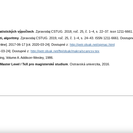
tistických výpočtech
. Zpravodaj CSTUG. 2018, roč. 25, č. 1–4, s. 22–37. issn 1211-666
i, algoritmy
. Zpravodaj CSTUG. 2019, roč. 25, č. 1–4, s. 24–43. ISSN 1211-6661. Dostup
online]. 2017-06-17 [cit. 2020-03-24]. Dostupné z:
http://petr.olsak.net/opmac.html
20-03-24]. Dostupné z:
http://petr.olsak.net/ftp/olsak/makra/scancsv.tex
ing, Volume A. Addison-Wesley, 1986.
 Master Level / TeX pro magisterské studium
. Ostravská univerzita, 2016.