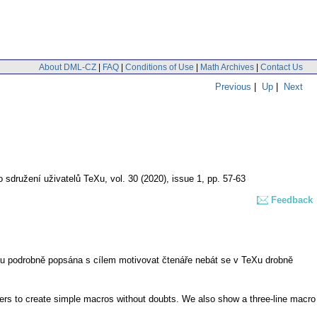
About DML-CZ
|
FAQ
|
Conditions of Use
|
Math Archives
|
Contact Us
Previous
|
Up
|
Next
 sdružení uživatelů TeXu
,
vol. 30 (2020), issue 1
,
pp. 57-63
Feedback
ou podrobně popsána s cílem motivovat čtenáře nebát se v TeXu drobně
ders to create simple macros without doubts. We also show a three-line macro