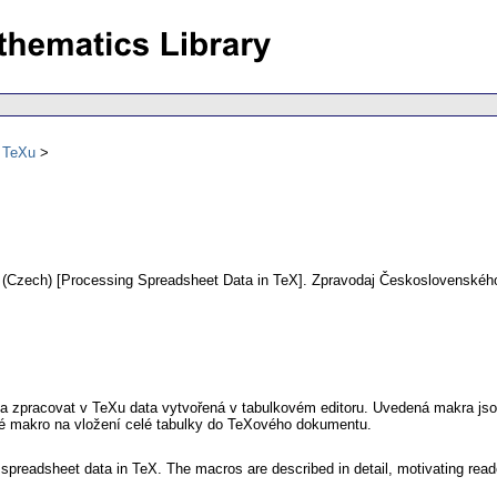
ů TeXu
.
(Czech) [Processing Spreadsheet Data in TeX].
Zpravodaj Československého
 a zpracovat v TeXu data vytvořená v tabulkovém editoru. Uvedená makra js
vé makro na vložení celé tabulky do TeXového dokumentu.
spreadsheet data in TeX. The macros are described in detail, motivating rea