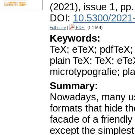
(2021), issue 1
,
pp.
DOI:
10.5300/2021-
Full entry
|
PDF
(1.1 MB)
Keywords:
TeX; eTeX; pdfTeX;
plain TeX; TeX; eT
microtypografie; pl
Summary:
Nowadays, many use
formats that hide t
facade of a friendl
except the simplest 