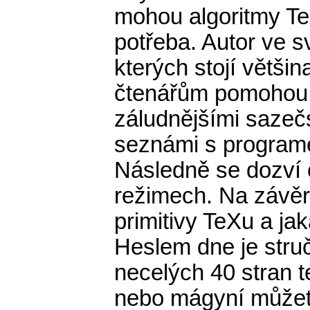
mohou algoritmy TeX
potřeba. Autor ve 
kterých stojí větši
čtenářům pomohou s
záludnějšími sazeč
seznámi s programe
Následně se dozví 
režimech. Na závěr z
primitivy TeXu a ja
Heslem dne je stru
necelých 40 stran
nebo mágyní můžet