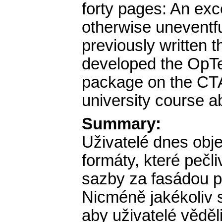
forty pages: An exce
otherwise uneventfu
previously written 
developed the OpTe
package on the CTA
university course a
Summary:
Uživatelé dnes obj
formáty, které pečli
sazby za fasádou p
Nicméně jakékoliv s
aby uživatelé věděl