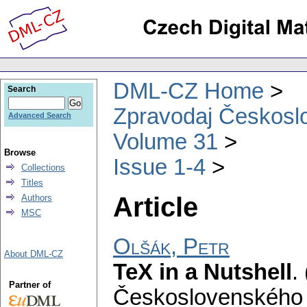
DML-CZ Home
Search
Zpravodaj Českoslo
Advanced Search
Volume 31
Browse
Issue 1-4
Collections
Titles
Article
Authors
MSC
Olšák, Petr
About DML-CZ
TeX in a Nutshell
.
Partner of
Československého 