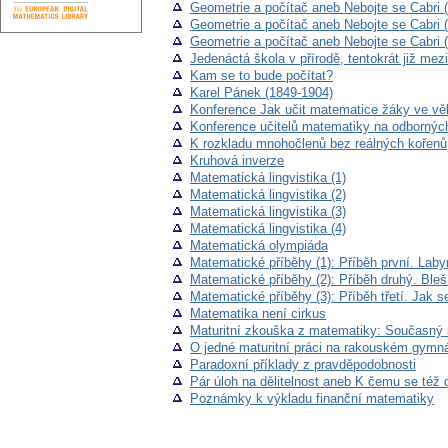
Geometrie a počítač aneb Nebojte se Cabri (
Geometrie a počítač aneb Nebojte se Cabri (
Geometrie a počítač aneb Nebojte se Cabri (
Jedenáctá škola v přírodě, tentokrát již mez
Kam se to bude počítat?
Karel Pánek (1849-1904)
Konference Jak učit matematice žáky ve věku
Konference učitelů matematiky na odbornýc
K rozkladu mnohočlenů bez reálných kořenů
Kruhová inverze
Matematická lingvistika (1)
Matematická lingvistika (2)
Matematická lingvistika (3)
Matematická lingvistika (4)
Matematická olympiáda
Matematické příběhy (1): Příběh první. Labyr
Matematické příběhy (2): Příběh druhý. Bleš
Matematické příběhy (3): Příběh třetí. Jak se
Matematika není cirkus
Maturitní zkouška z matematiky: Současný 
O jedné maturitní práci na rakouském gymn
Paradoxní příklady z pravděpodobnosti
Pár úloh na dělitelnost aneb K čemu se též 
Poznámky k výkladu finanční matematiky