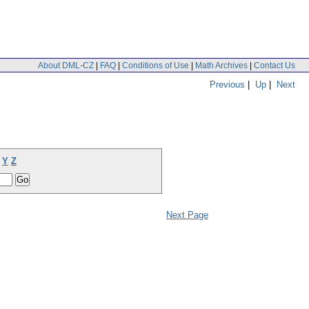
About DML-CZ
|
FAQ
|
Conditions of Use
|
Math Archives
|
Contact Us
Previous
|
Up
|
Next
Y
Z
Next Page