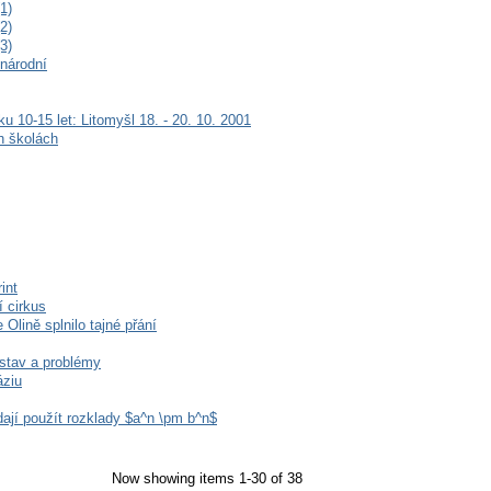
1)
2)
3)
inárodní
 10-15 let: Litomyšl 18. - 20. 10. 2001
h školách
int
í cirkus
 Olině splnilo tajné přání
stav a problémy
áziu
dají použít rozklady $a^n \pm b^n$
Now showing items 1-30 of 38