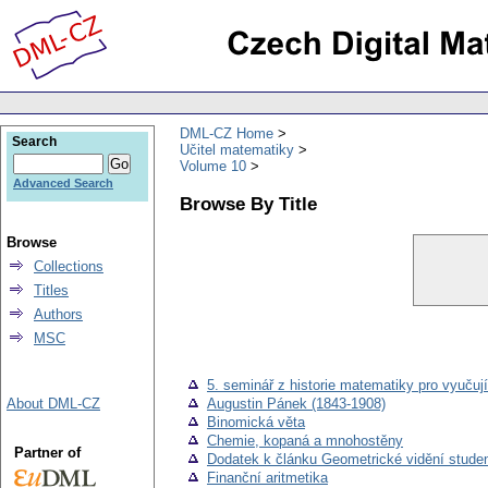
DML-CZ Home
Search
Učitel matematiky
Volume 10
Advanced Search
Browse By Title
Browse
Collections
Titles
Authors
MSC
5. seminář z historie matematiky pro vyučují
About DML-CZ
Augustin Pánek (1843-1908)
Binomická věta
Chemie, kopaná a mnohostěny
Partner of
Dodatek k článku Geometrické vidění stude
Finanční aritmetika