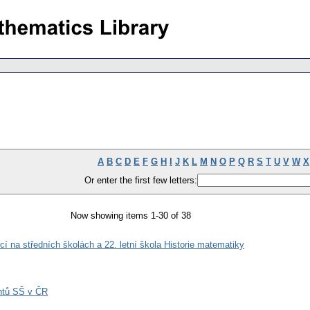
A
B
C
D
E
F
G
H
I
J
K
L
M
N
O
P
Q
R
S
T
U
V
W
X
Or enter the first few letters:
Now showing items 1-30 of 38
cí na středních školách a 22. letní škola Historie matematiky
ntů SŠ v ČR