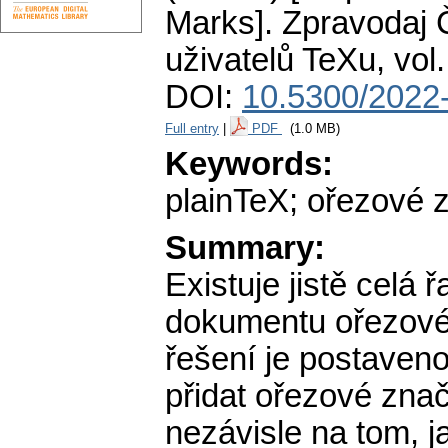
Marks].
Zpravodaj 
uživatelů TeXu
,
vol
DOI:
10.5300/2022-
Full entry
|
PDF
(1.0 MB)
Keywords:
plainTeX; ořezové 
Summary:
Existuje jistě celá
dokumentu ořezové
řešení je postaven
přidat ořezové zna
nezávisle na tom, 