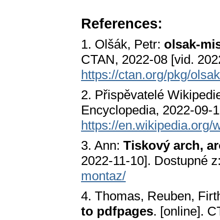
References:
1. Olšák, Petr:
olsak-mis
CTAN, 2022-08 [vid. 202
https://ctan.org/pkg/olsa
2. Přispěvatelé Wikipedi
Encyclopedia, 2022-09-16
https://en.wikipedia.org/
3. Ann:
Tiskový arch, a
2022-11-10]. Dostupné z
montaz/
4. Thomas, Reuben, Firt
to pdfpages
. [online]. 