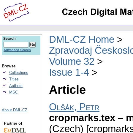
DML-CZ Home
Search
Zpravodaj Českoslo
Advanced Search
Volume 32
Browse
Issue 1-4
Collections
Titles
Article
Authors
MSC
Olšák, Petr
About DML-CZ
cropmarks.tex – 
Partner of
(Czech) [cropmarks