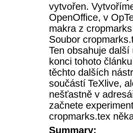
vytvořen. Vytvořím
OpenOffice, v OpT
makra z cropmarks.
Soubor cropmarks.te
Ten obsahuje další
konci tohoto článku
těchto dalších nástr
součástí TeXlive, 
nešťastně v adresá
začnete experiment
cropmarks.tex něka
Summary: