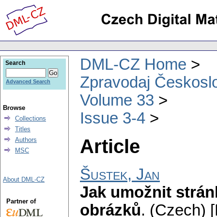
DML-CZ Home
Search
Zpravodaj Českoslo
Advanced Search
Volume 33
Browse
Issue 3-4
Collections
Titles
Article
Authors
MSC
Šustek, Jan
About DML-CZ
Jak umožnit strán
Partner of
obrázků
.
(Czech) 