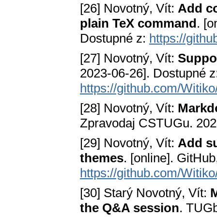
[26] Novotný, Vít:
Add co
plain TeX command
. [
Dostupné z:
https://git
[27] Novotný, Vít:
Suppo
2023-06-26]. Dostupné z
https://github.com/Witi
[28] Novotný, Vít:
Markd
Zpravodaj CSTUGu. 2021
[29] Novotný, Vít:
Add su
themes
. [online]. GitHu
https://github.com/Witi
[30] Starý Novotný, Vít:
M
the Q&A session
. TUGb