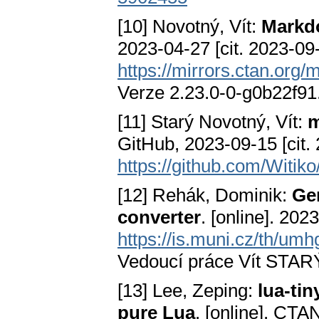
[10] Novotný, Vít:
Markd
2023-04-27 [cit. 2023-09
https://mirrors.ctan.or
Verze 2.23.0-0-g0b22f91
[11] Starý Novotný, Vít:
m
GitHub, 2023-09-15 [cit.
https://github.com/Witi
[12] Rehák, Dominik:
Ge
converter
. [online]. 202
https://is.muni.cz/th/umh
Vedoucí práce Vít ST
[13] Lee, Zeping:
lua-tin
pure Lua
. [online]. CTA