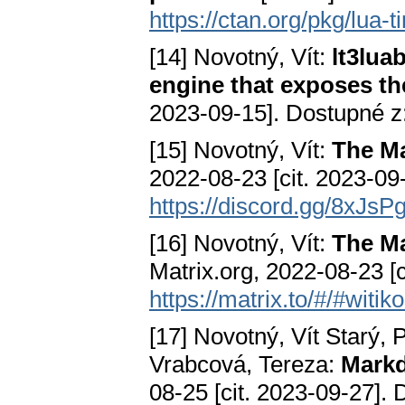
https://ctan.org/pkg/lua-
[14] Novotný, Vít:
lt3lua
engine that exposes th
2023-09-15]. Dostupné z
[15] Novotný, Vít:
The M
2022-08-23 [cit. 2023-09
https://discord.gg/8xJs
[16] Novotný, Vít:
The M
Matrix.org, 2022-08-23 [
https://matrix.to/#/#witi
[17] Novotný, Vít Starý, P
Vrabcová, Tereza:
Markd
08-25 [cit. 2023-09-27]. 