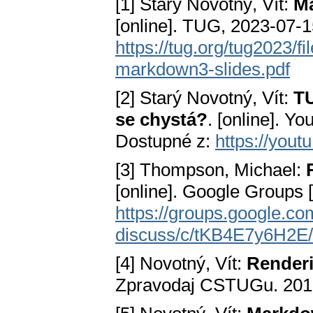
[1] Starý Novotný, Vít:
Ma
[online]. TUG, 2023-07-1
https://tug.org/tug2023/
markdown3-slides.pdf
[2] Starý Novotný, Vít:
TU
se chystá?
. [online]. Y
Dostupné z:
https://you
[3] Thompson, Michael:
[online]. Google Groups [
https://groups.google.c
discuss/c/tKB4E7y6H2E
[4] Novotný, Vít:
Render
Zpravodaj CSTUGu. 2016