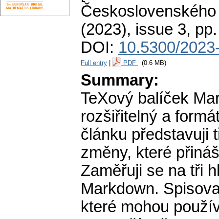
Československého 
(2023), issue 3
,
pp.
DOI:
10.5300/2023-
Full entry
|
PDF
(0.6 MB)
Summary:
TeXový balíček Mar
rozšiřitelný a form
článku představuji 
změny, které přináš
Zaměřuji se na tři h
Markdown. Spisovat
které mohou použív