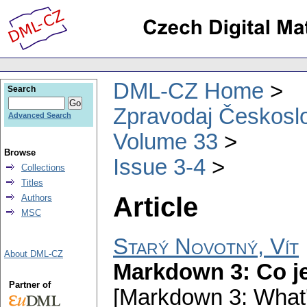
DML-CZ Home
Search
Zpravodaj Českoslo
Advanced Search
Volume 33
Browse
Issue 3-4
Collections
Titles
Article
Authors
MSC
Starý Novotný, Vít
About DML-CZ
Markdown 3: Co je
Partner of
[Markdown 3: What'