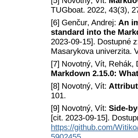
[5] Novotný, Vít:
Markdow
TUGboat. 2022, 43(3), 2
[6] Genčur, Andrej:
An i
standard into the Mar
2023-09-15]. Dostupné z
Masarykova univerzita.
[7] Novotný, Vít, Rehák,
Markdown 2.15.0: Wha
[8] Novotný, Vít:
Attribu
101.
[9] Novotný, Vít:
Side-by
[cit. 2023-09-15]. Dostup
https://github.com/Witi
5902455