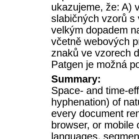
ukazujeme, že: A) v
slabičných vzorů s
velkým dopadem na 
včetně webových pr
znaků ve vzorech d
Patgen je možná po
Summary:
Space- and time-ef
hyphenation) of nat
every document ren
browser, or mobile 
languages, segment