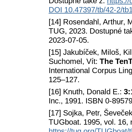
Dostupné také z:
https:/
DOI 10.47397/tb/42-2/tb
[14] Rosendahl, Arthur, 
TUG, 2023. Dostupné ta
2023-07-05.
[15] Jakubíček, Miloš, Ki
Suchomel, Vít:
The TenT
International Corpus Lin
125–127.
[16] Knuth, Donald E.:
3:
Inc., 1991. ISBN 0-8957
[17] Sojka, Petr, Ševeče
TUGboat. 1995, vol. 16, 
https://tug.org/TUGboat/