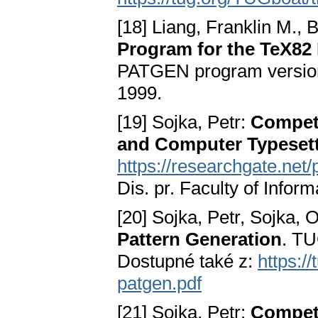
[18] Liang, Franklin M., 
Program for the TeX82
PATGEN program versio
1999.
[19] Sojka, Petr:
Competi
and Computer Typeset
https://researchgate.n
Dis. pr. Faculty of Inform
[20] Sojka, Petr, Sojka, 
Pattern Generation
. TU
Dostupné také z:
https:/
patgen.pdf
[21] Sojka, Petr:
Competi