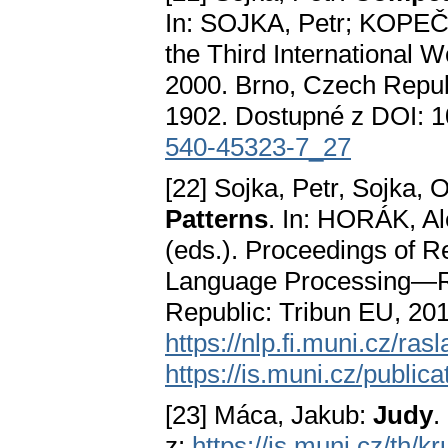
In: SOJKA, Petr; KOPEČE
the Third International
2000. Brno, Czech Repub
1902. Dostupné z DOI: 
540-45323-7_27
[22] Sojka, Petr, Sojka, 
Patterns
. In: HORÁK, 
(eds.). Proceedings of R
Language Processing—R
Republic: Tribun EU, 201
https://nlp.fi.muni.cz/ra
https://is.muni.cz/publi
[23] Máca, Jakub:
Judy
.
z:
https://is.muni.cz/th/k