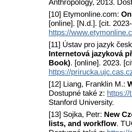
Anthropology, 2013. Dos
[10] Etymonline.com:
Onl
[online]. [N.d.]. [cit. 20
https://www.etymonline.
[11] Ústav pro jazyk če
Internetová jazyková p
Book)
. [online]. 2023. [
https://prirucka.ujc.cas.
[12] Liang, Franklin M.:
W
Dostupné také z:
https://
Stanford University.
[13] Sojka, Petr:
New Cze
lists, and workflow
. TU