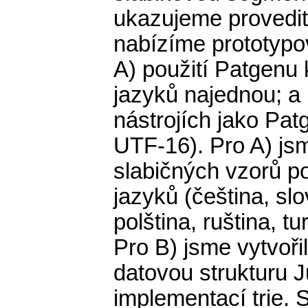
ukazujeme provedit
nabízíme prototypo
A) použití Patgenu 
jazyků najednou; a
nástrojích jako Pa
UTF-16). Pro A) js
slabičných vzorů po
jazyků (čeština, slo
polština, ruština, t
Pro B) jsme vytvoři
datovou strukturu Ju
implementací trie. S