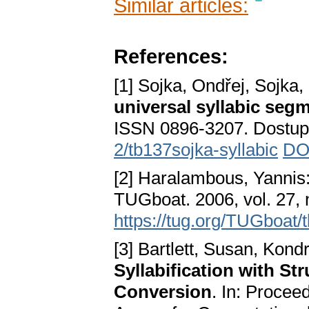
Similar articles:
References:
[1] Sojka, Ondřej, Sojka
universal syllabic seg
ISSN 0896-3207. Dostup
2/tb137sojka-syllabic
DOI
[2] Haralambous, Yannis
TUGboat. 2006, vol. 27, 
https://tug.org/TUGboat
[3] Bartlett, Susan, Kond
Syllabification with S
Conversion
. In: Procee