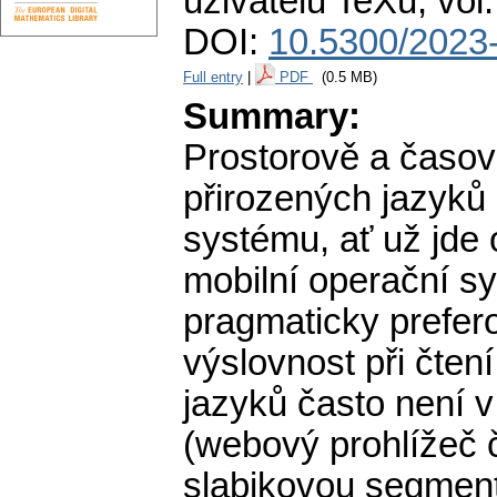
uživatelů TeXu
,
vol
DOI:
10.5300/2023
Full entry
|
PDF
(0.5 MB)
Summary:
Prostorově a časov
přirozených jazyků
systému, ať už jde
mobilní operační sy
pragmaticky prefero
výslovnost při čten
jazyků často není v
(webový prohlížeč č
slabikovou segment