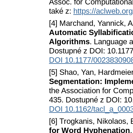
Assoc. for Computational
také z:
https://aclweb.or
[4] Marchand, Yannick, A
Automatic Syllabificati
Algorithms
. Language a
Dostupné z DOI: 10.117
DOI 10.1177/002383090
[5] Shao, Yan, Hardmeier
Segmentation: Impleme
the Association for Compu
435. Dostupné z DOI: 10
DOI 10.1162/tacl_a_000
[6] Trogkanis, Nikolaos,
for Word Hyphenation