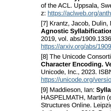
of the ACL. Uppsala, Sw
z:
https://aclweb.org/an
[7] Krantz, Jacob, Dulin
Agnostic Syllabificati
2019, vol. abs/1909.1336
https://arxiv.org/abs/190
[8] The Unicode Consor
Character Encoding. Ve
Unicode, Inc., 2023. IS
https://unicode.org/vers
[9] Maddieson, Ian:
Syll
HASPELMATH, Martin (ed
Structures Online. Leipzi