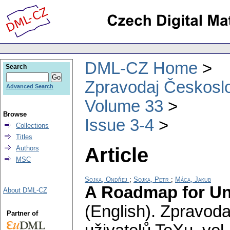
DML-CZ Home
Search
Zpravodaj Českoslo
Advanced Search
Volume 33
Browse
Issue 3-4
Collections
Titles
Article
Authors
MSC
Sojka, Ondřej
;
Sojka, Petr
;
Máca, Jakub
A Roadmap for Uni
About DML-CZ
(English).
Zpravoda
Partner of