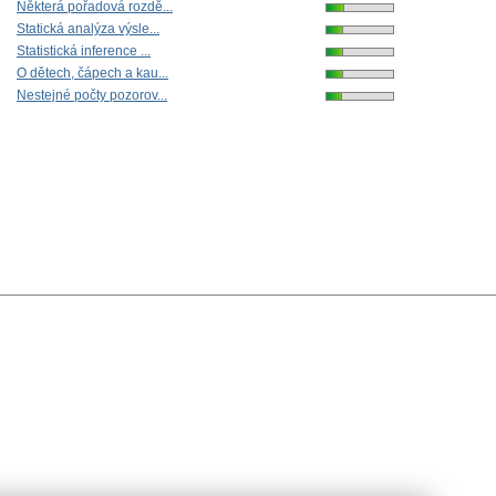
Některá pořadová rozdě...
Statická analýza výsle...
Statistická inference ...
O dětech, čápech a kau...
Nestejné počty pozorov...