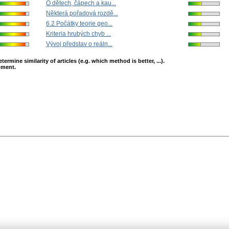
O dětech, čápech a kau...
Některá pořadová rozdě...
6.2 Počátky teorie geo...
Kriteria hrubých chyb ...
Vývoj představ o reáln...
mine similarity of articles (e.g. which method is better, ...).
opment.