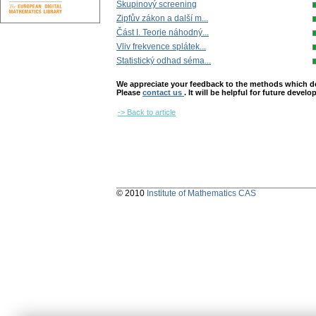
Skupinový screening
Zipfův zákon a další m...
Část I. Teorie náhodný...
Vliv frekvence splátek...
Statistický odhad séma...
We appreciate your feedback to the methods which deter
Please
contact us
. It will be helpful for future devel
-> Back to article
© 2010
Institute of Mathematics CAS