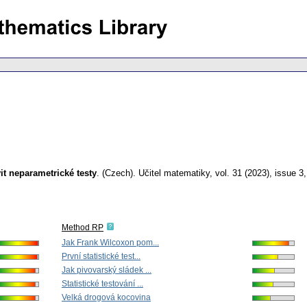
t neparametrické testy
.
(Czech).
Učitel matematiky
,
vol. 31 (2023), issue 3
Method RP
Jak Frank Wilcoxon pom...
První statistické test...
Jak pivovarský sládek ...
Statistické testování ...
Velká drogová kocovina