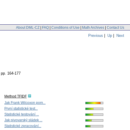
About DML-CZ
|
FAQ
|
Conditions of Use
|
Math Archives
|
Contact Us
Previous
|
Up
|
Next
,
pp. 164-177
Method TFIDF
Jak Frank Wilcoxon pom...
První statistické test...
Statistické testování ...
Jak pivovarský sládek ...
Statistické zpracování...