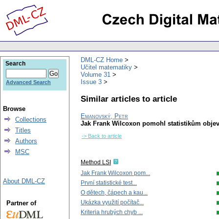
DML-CZ Home
Search
Učitel matematiky
Volume 31
Issue 3
Advanced Search
Similar articles to article
Browse
Emanovský, Petr
Collections
Jak Frank Wilcoxon pomohl statistikům objevi
Titles
-> Back to article
Authors
MSC
Method LSI
Jak Frank Wilcoxon pom...
About DML-CZ
První statistické test...
O dětech, čápech a kau...
Ukázka využití počítač...
Partner of
Kriteria hrubých chyb ...