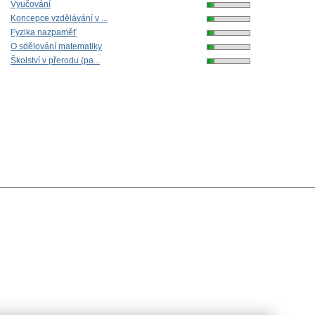
Vyučování
Koncepce vzdělávání v ...
Fyzika nazpaměť
O sdělování matematiky
Školství v přerodu (pa...