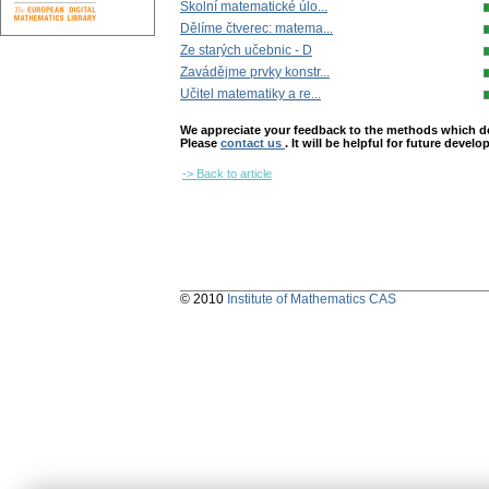
Školní matematické úlo...
Dělíme čtverec: matema...
Ze starých učebnic - D
Zavádějme prvky konstr...
Učitel matematiky a re...
We appreciate your feedback to the methods which deter
Please
contact us
. It will be helpful for future devel
-> Back to article
© 2010
Institute of Mathematics CAS