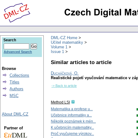
DML-CZ Home
Search
Učitel matematiky
Volume 1
Issue 1
Advanced Search
Similar articles to article
Browse
Ducháčková, O.
Collections
Realistické pojetí vyučování matematice v 
Titles
-> Back to article
Authors
MSC
Method LSI
Matematika a profese u...
About DML-CZ
Učebnice informatiky a...
Několik poznámek k mén...
K učebnicím matematiky...
Partner of
Proč vyučujeme výrokov...