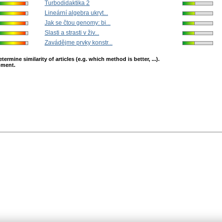
Turbodidaktika 2
Lineární algebra ukryt...
Jak se čtou genomy: bi...
Slasti a strasti v živ...
Zavádějme prvky konstr...
mine similarity of articles (e.g. which method is better, ...).
opment.