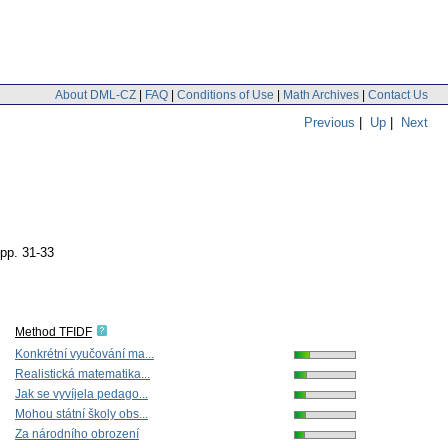
About DML-CZ
|
FAQ
|
Conditions of Use
|
Math Archives
|
Contact Us
Previous
|
Up
|
Next
pp. 31-33
Method TFIDF
Konkrétní vyučování ma...
Realistická matematika...
Jak se vyvíjela pedago...
Mohou státní školy obs...
Za národního obrození