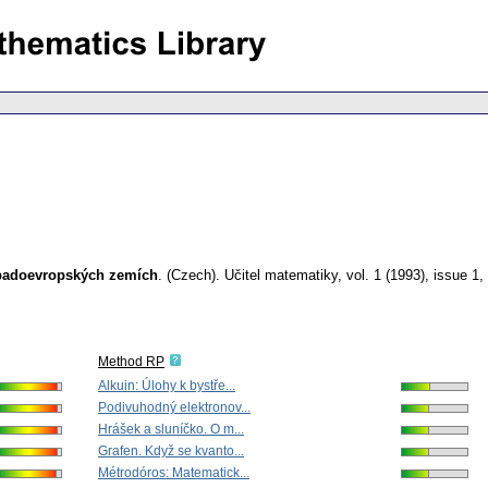
západoevropských zemích
.
(Czech).
Učitel matematiky
,
vol. 1 (1993), issue 1
,
Method RP
Alkuin: Úlohy k bystře...
Podivuhodný elektronov...
Hrášek a sluníčko. O m...
Grafen. Když se kvanto...
Métrodóros: Matematick...