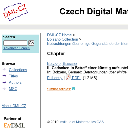
DML-CZ Home
Search
Bolzano Collection
Betrachtungen über einige Gegenstände der Ele
Advanced Search
Chapter
Browse
Bolzano, Bernard
II. Gedanken in Betreff einer künstig aufzust
Collections
In: Bolzano, Bernard:
Betrachtungen über einig
Titles
Full entry
|
PDF
(1.2 MB)
Authors
MSC
Similar articles:
About DML-CZ
Partner of
© 2010
Institute of Mathematics CAS