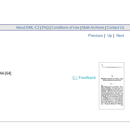
About DML-CZ
|
FAQ
|
Conditions of Use
|
Math Archives
|
Contact Us
Previous
|
Up
|
Next
44-[64]
Feedback