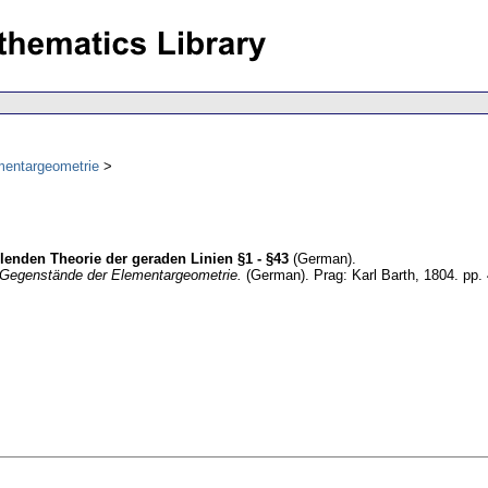
mentargeometrie
ellenden Theorie der geraden Linien §1 - §43
(German).
e Gegenstände der Elementargeometrie.
(German).
Prag: Karl Barth, 1804.
pp. 