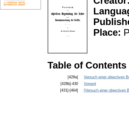
Creator
Langua
Publish
Place:
P
Table of Contents
[428a]
Versuch einer objectiven 
[428b]-430
Vorwort
[431]-[464]
[Versuch einer objectiven