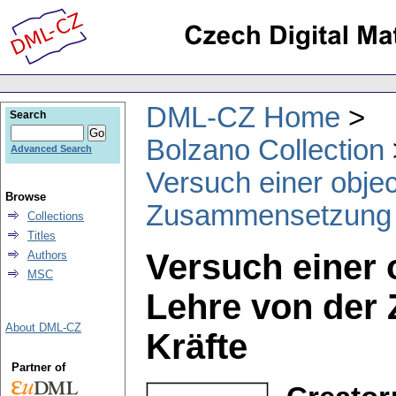
DML-CZ Home
Search
Bolzano Collection
Advanced Search
Versuch einer obje
Browse
Zusammensetzung d
Collections
Titles
Versuch einer 
Authors
MSC
Lehre von der
About DML-CZ
Kräfte
Partner of