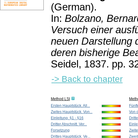
(German).
In:
Bolzano, Bernar
Versuch einer ausfü
neuen Darstellung d
deren bisherige Bea
Seidel, 1837.
pp. 3
-> Back to chapter
Method LSI
Meth
Ersten Hauptstück. All...
Fünft
Zwites Hauptstück. Von...
Von d
Einleitung. §1 - §16
Dritt
Dritter Abschnitt. Ver...
Einle
Forsetzung
Zwite
Drittes Hauptstück. Ve...
Zweit