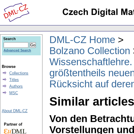
DML-CZ Home
Search
Bolzano Collection
Advanced Search
Wissenschaftlehre. 
Browse
größtentheils neuen
Collections
Titles
Rücksicht auf deren
Authors
MSC
Similar article
About DML-CZ
Von den Betracht
Partner of
Vorstellungen und