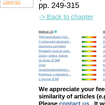
pp. 249-315
-> Back to chapter
Method LSI
M
Třetí mezinárodní výzk...
J
O zařazování absolvent...
Z
Závěrečné zamyšlení
J
[Redakční úvod do prob...
J
Zprávy, jubilea, historie
J
Ze života JČSMF
J
Úvod
N
Společenskopolitická p...
N
Kolokvium o základech ...
Z
Z činnosti JČMF
Z
We appreciate your fe
similarity of articles (e
Please
contact us
. It 