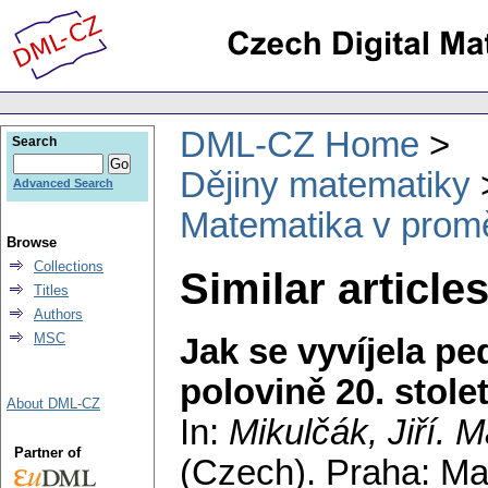
DML-CZ Home
Search
Dějiny matematiky
Advanced Search
Matematika v prom
Browse
Collections
Similar article
Titles
Authors
MSC
Jak se vyvíjela p
polovině 20. stolet
About DML-CZ
In:
Mikulčák, Jiří
. M
Partner of
(Czech).
Praha: Mat