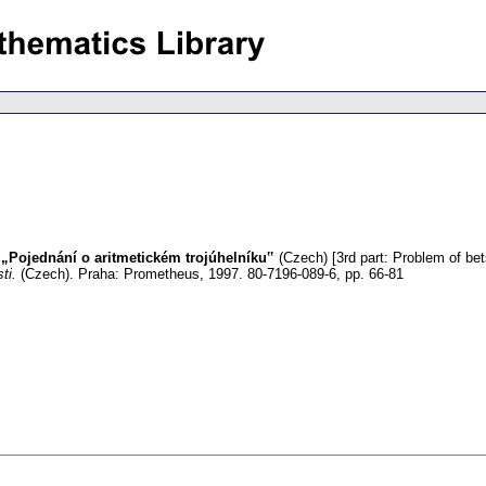
ě „Pojednání o aritmetickém trojúhelníku‟
(Czech) [3rd part: Problem of bets
ti.
(Czech).
Praha: Prometheus, 1997. 80-7196-089-6,
pp. 66-81