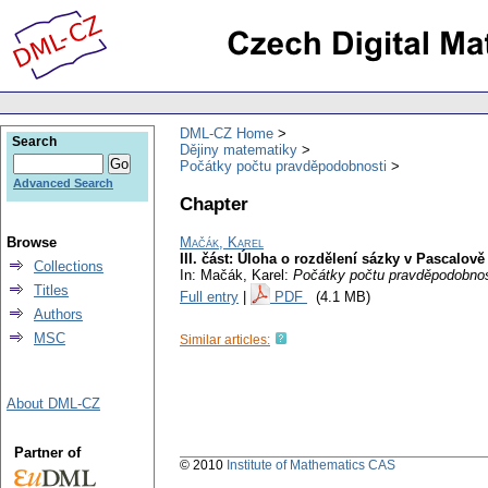
DML-CZ Home
Search
Dějiny matematiky
Počátky počtu pravděpodobnosti
Advanced Search
Chapter
Browse
Mačák, Karel
III. část: Úloha o rozdělení sázky v Pascalov
Collections
In: Mačák, Karel:
Počátky počtu pravděpodobnos
Titles
Full entry
|
PDF
(4.1 MB)
Authors
MSC
Similar articles:
About DML-CZ
Partner of
© 2010
Institute of Mathematics CAS