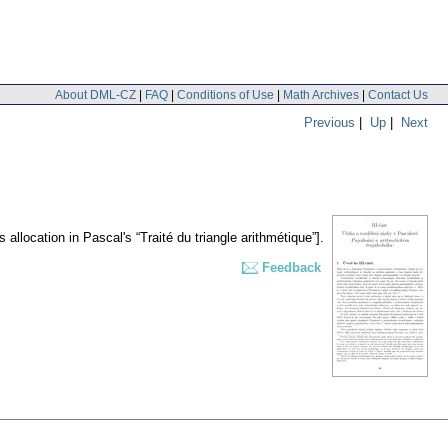
About DML-CZ
|
FAQ
|
Conditions of Use
|
Math Archives
|
Contact Us
Previous
|
Up
|
Next
 allocation in Pascal's “Traité du triangle arithmétique”].
Feedback