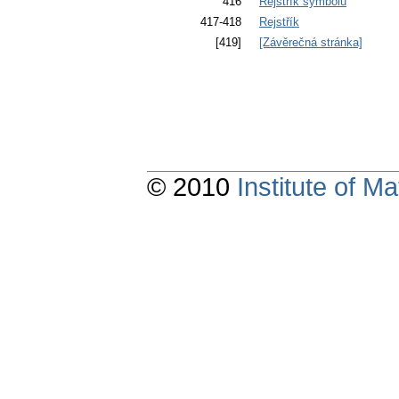
416
Rejstřík symbolů
417-418
Rejstřík
[419]
[Závěrečná stránka]
© 2010
Institute of 