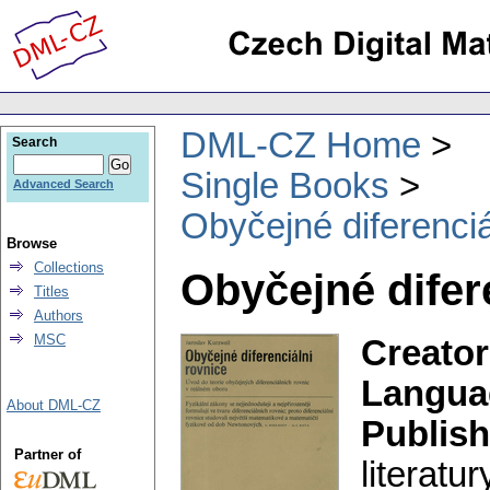
DML-CZ Home
Search
Single Books
Advanced Search
Obyčejné diferenciá
Browse
Collections
Obyčejné difer
Titles
Authors
MSC
Creator
Langua
About DML-CZ
Publish
Partner of
literatur