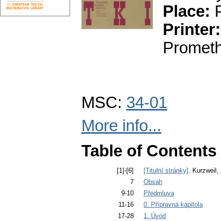
Place:
P
Printer:
Prometh
MSC:
34-01
More info...
Table of Contents
[1]-[6]
[Titulní stránky]
. Kurzweil,
7
Obsah
9-10
Předmluva
11-16
0. Přípravná kapitola
17-28
1. Úvod