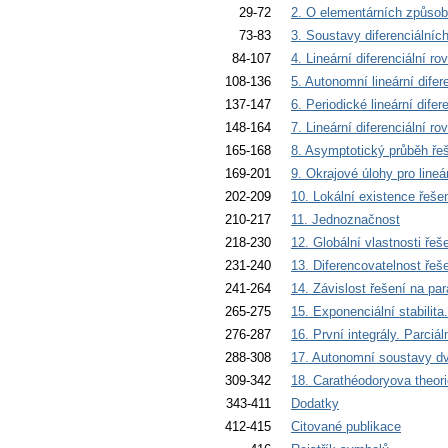
29-72
2. O elementárních způsob
73-83
3. Soustavy diferenciálníc
84-107
4. Lineární diferenciální ro
108-136
5. Autonomní lineární difer
137-147
6. Periodické lineární difer
148-164
7. Lineární diferenciální r
165-168
8. Asymptotický průběh řeše
169-201
9. Okrajové úlohy pro lineár
202-209
10. Lokální existence řeše
210-217
11. Jednoznačnost
218-230
12. Globální vlastnosti řeše
231-240
13. Diferencovatelnost ř
241-264
14. Závislost řešení na pa
265-275
15. Exponenciální stabilita.
276-287
16. První integrály. Parciál
288-308
17. Autonomní soustavy dvo
309-342
18. Carathéodoryova theorie
343-411
Dodatky
412-415
Citované publikace