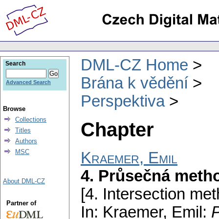
DML-CZ Home
Search
Brána k vědění
Advanced Search
Perspektiva
Browse
Collections
Chapter
Titles
Authors
MSC
Kraemer, Emil
4. Průsečná meth
About DML-CZ
[4. Intersection met
Partner of
In: Kraemer, Emil:
P