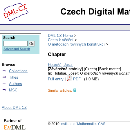
DML-CZ Home
Search
Cesta k vědění
O metodách rovinných konstrukcí
Advanced Search
Chapter
Browse
Holubář, Josef
[Závěrečné stránky]
(Czech) [Back matter].
Collections
In: Holubář, Josef:
O metodách rovinných konst
Titles
Full entry
|
PDF
(1.0 MB)
Authors
MSC
Similar articles:
About DML-CZ
Partner of
© 2010
Institute of Mathematics CAS