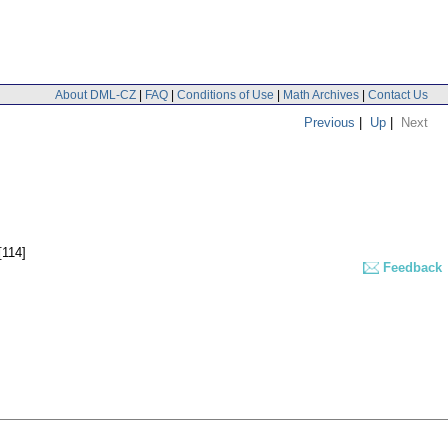
About DML-CZ
|
FAQ
|
Conditions of Use
|
Math Archives
|
Contact Us
Previous
|
Up
|
Next
[114]
Feedback