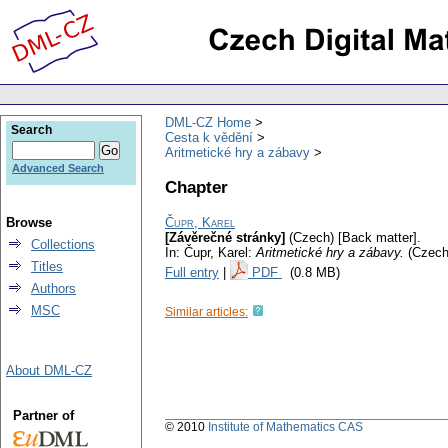
DML-CZ Home
Search
Cesta k vědění
Aritmetické hry a zábavy
Advanced Search
Chapter
Browse
Čupr, Karel
[Závěrečné stránky]
(Czech) [Back matter].
Collections
In: Čupr, Karel:
Aritmetické hry a zábavy.
(Czech
Titles
Full entry
|
PDF
(0.8 MB)
Authors
MSC
Similar articles:
About DML-CZ
Partner of
© 2010
Institute of Mathematics CAS