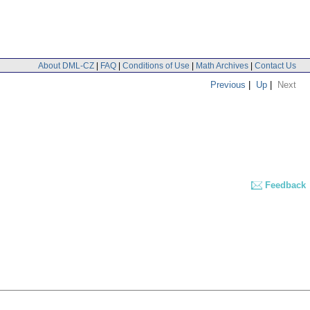
About DML-CZ
|
FAQ
|
Conditions of Use
|
Math Archives
|
Contact Us
Previous
|
Up
|
Next
Feedback