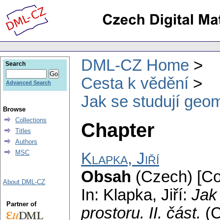
DML-CZ Home
Search
Cesta k vědění
Advanced Search
Jak se studují geome
Browse
Collections
Chapter
Titles
Authors
MSC
Klapka, Jiří
Obsah
(Czech) [Co
About DML-CZ
In: Klapka, Jiří:
Jak
Partner of
prostoru. II. část.
(