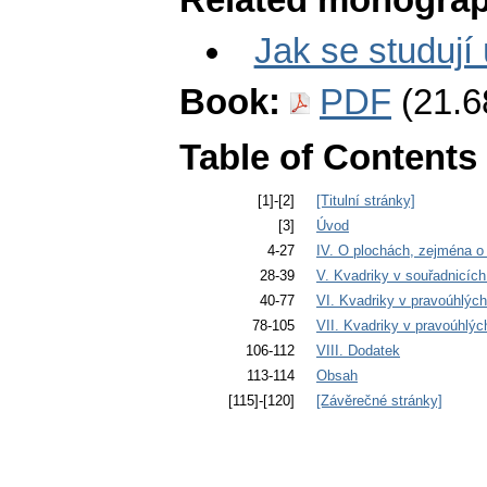
Related monograp
Jak se studují 
Book:
PDF
(21.6
Table of Contents
[1]-[2]
[Titulní stránky]
[3]
Úvod
4-27
IV. O plochách, zejména o
28-39
V. Kvadriky v souřadnicíc
40-77
VI. Kvadriky v pravoúhlýc
78-105
VII. Kvadriky v pravoúhlýc
106-112
VIII. Dodatek
113-114
Obsah
[115]-[120]
[Závěrečné stránky]