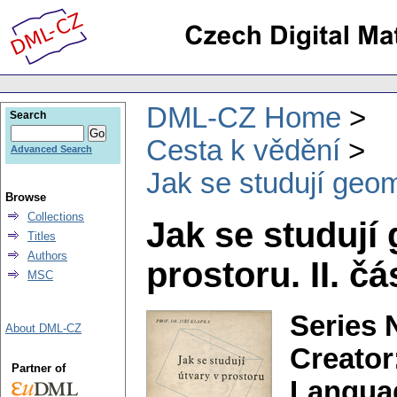
DML-CZ Home
Search
Cesta k vědění
Advanced Search
Jak se studují geome
Browse
Collections
Jak se studují
Titles
Authors
prostoru. II. čá
MSC
Series 
About DML-CZ
Creator
Partner of
Langua