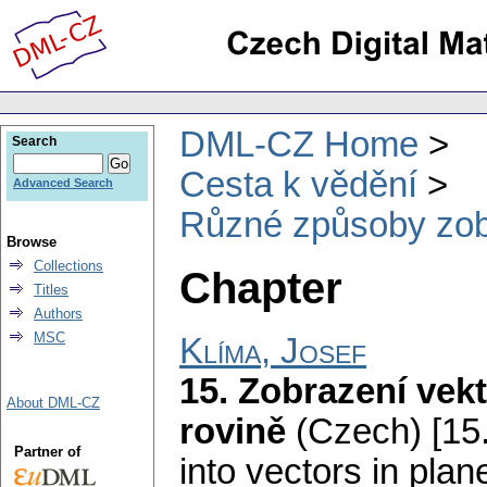
DML-CZ Home
Search
Cesta k vědění
Advanced Search
Různé způsoby zobr
Browse
Collections
Chapter
Titles
Authors
MSC
Klíma, Josef
15. Zobrazení vek
About DML-CZ
rovině
(Czech) [15.
Partner of
into vectors in plane