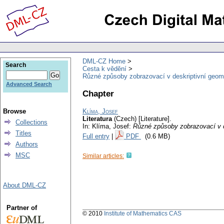
DML-CZ Home
Search
Cesta k vědění
Různé způsoby zobrazovací v deskriptivní geome
Advanced Search
Chapter
Browse
Klíma, Josef
Literatura
(Czech) [Literature].
Collections
In: Klíma, Josef:
Různé způsoby zobrazovací v d
Titles
Full entry
|
PDF
(0.6 MB)
Authors
MSC
Similar articles:
About DML-CZ
Partner of
© 2010
Institute of Mathematics CAS