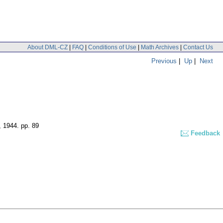
About DML-CZ
|
FAQ
|
Conditions of Use
|
Math Archives
|
Contact Us
Previous
|
Up
|
Next
, 1944.
pp. 89
Feedback