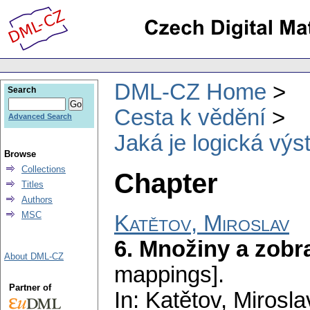
DML-CZ Home
Search
Cesta k vědění
Advanced Search
Jaká je logická vý
Browse
Collections
Chapter
Titles
Authors
MSC
Katětov, Miroslav
6. Množiny a zobr
About DML-CZ
mappings].
Partner of
In: Katětov, Mirosl