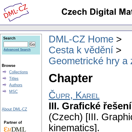
DML-CZ Home
Search
Cesta k vědění
Advanced Search
Geometrické hry a
Browse
Collections
Chapter
Titles
Authors
MSC
Čupr, Karel
III. Grafické řeše
About DML-CZ
(Czech) [III. Graph
Partner of
kinematics].