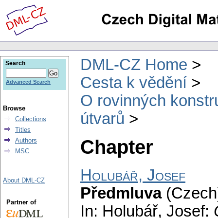
DML-CZ Home
Search
Cesta k vědění
Advanced Search
O rovinných konstr
Browse
útvarů
Collections
Titles
Chapter
Authors
MSC
Holubář, Josef
About DML-CZ
Předmluva
(Czech)
Partner of
In: Holubář, Josef: