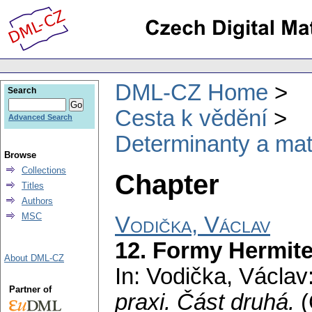
DML-CZ Home
Search
Cesta k vědění
Advanced Search
Determinanty a mati
Browse
Collections
Chapter
Titles
Authors
MSC
Vodička, Václav
12. Formy Hermit
About DML-CZ
In: Vodička, Václav
Partner of
praxi. Část druhá.