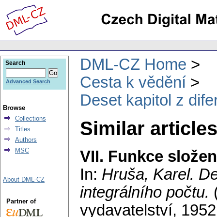
DML-CZ Home
Search
Cesta k vědění
Advanced Search
Deset kapitol z dife
Browse
Collections
Similar articles
Titles
Authors
MSC
VII. Funkce slože
In:
Hruša, Karel
. De
About DML-CZ
integrálního počtu.
Partner of
vydavatelství, 195