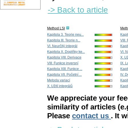
-> Back to article
Method LSI
Met
Kapitola 3. Teorie neu...
Kapit
Kapitola III. Teorie n...
VIII.
VI. Neurčitý integrál
Kapit
Kapitola X. Doplňky ke...
VI. N
Kapitola VIII. Derivace
X. Už
VIII. Funkce inversní
IX. L
Kapitola XIII. Funkce ...
Kapit
Kapitola VII. Početní ...
IV. 
Metoda variací
Kapit
X. Užití integrálů
Kapito
We appreciate your fe
similarity of articles (e
Please
contact us
. It 