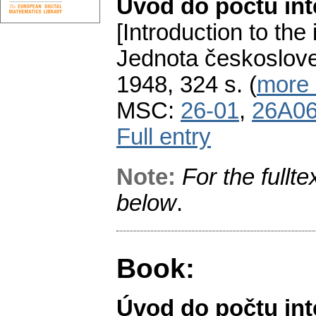
Úvod do počtu inte
[Introduction to the 
Jednota českoslove
1948, 324 s. (
more .
MSC:
26-01
,
26A0
Full entry
Note:
For the fullte
below
.
Book:
Úvod do počtu inte