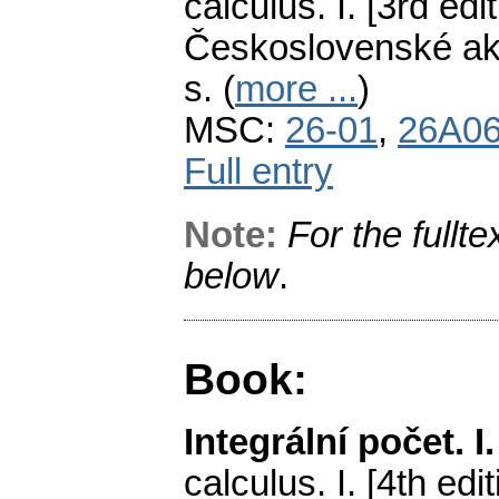
calculus. I. [3rd edit
Československé ak
s. (
more ...
)
MSC:
26-01
,
26A0
Full entry
Note:
For the fullte
below
.
Book:
Integrální počet. I.
calculus. I. [4th edit