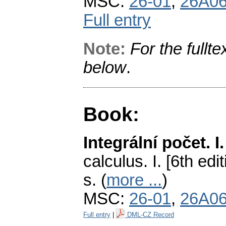
MSC:
26-01
,
26A0
Full entry
Note:
For the fullte
below
.
Book:
Integrální počet. I.
calculus. I. [6th edit
s. (
more ...
)
MSC:
26-01
,
26A0
Full entry
|
DML-CZ Record