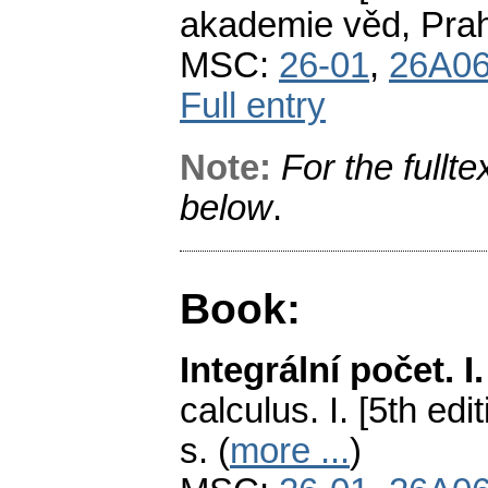
akademie věd, Prah
MSC:
26-01
,
26A0
Full entry
Note:
For the fullte
below
.
Book:
Integrální počet. I.
calculus. I. [5th edit
s. (
more ...
)