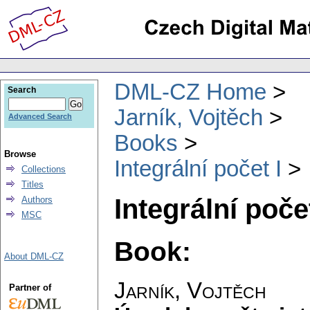
DML-CZ Home
Search
Jarník, Vojtěch
Advanced Search
Books
Browse
Integrální počet I
Collections
Titles
Integrální počet
Authors
MSC
Book:
About DML-CZ
Jarník, Vojtěch
Partner of