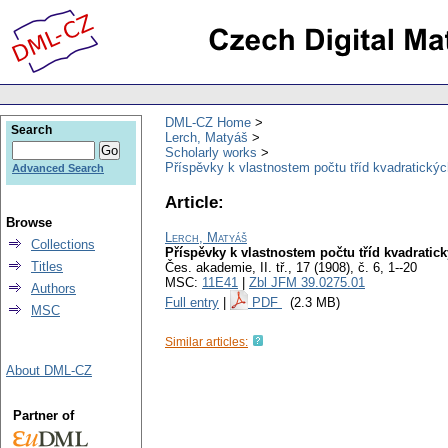
DML-CZ Home
Search
Lerch, Matyáš
Scholarly works
Příspěvky k vlastnostem počtu tříd kvadratický
Advanced Search
Article:
Browse
Lerch, Matyáš
Collections
Příspěvky k vlastnostem počtu tříd kvadrati
Titles
Čes. akademie, II. tř., 17 (1908), č. 6, 1--20
MSC:
11E41
|
Zbl JFM 39.0275.01
Authors
Full entry
|
PDF
(2.3 MB)
MSC
Similar articles:
About DML-CZ
Partner of