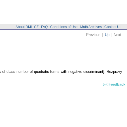
About DML-CZ
|
FAQ
|
Conditions of Use
|
Math Archives
|
Contact Us
Previous
|
Up
|
Next
es of class number of quadratic forms with negative discriminant].
Rozpravy
Feedback