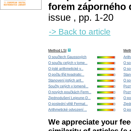
forem záporného 
issue
,
pp. 1-20
-> Back to article
Method LSI
Met
O součtech Gaussových
Arit
O součtu celých v lome...
O so
O jisté arithmetické v...
O so
O počtu tříd kvadratic...
Stano
Stanovení jistých arit...
O so
Součty celých v lomené...
Pozn
O nových poučkách Ferm...
Pozn
Zjednodušení Lejeune-D...
O poč
O poslední větě Fermat...
Zjed
Arithmetické odvození ...
O po
We appreciate your fe