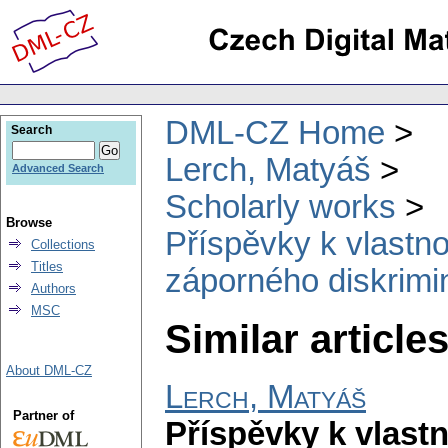
DML-CZ Home
Search
Lerch, Matyáš
Advanced Search
Scholarly works
Browse
Příspěvky k vlastno
Collections
Titles
záporného diskrimi
Authors
MSC
Similar articles
About DML-CZ
Lerch, Matyáš
Partner of
Příspěvky k vlast