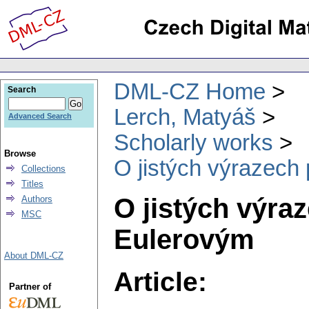
DML-CZ Home
Search
Lerch, Matyáš
Advanced Search
Scholarly works
Browse
O jistých výrazech
Collections
Titles
O jistých výra
Authors
MSC
Eulerovým
About DML-CZ
Article:
Partner of