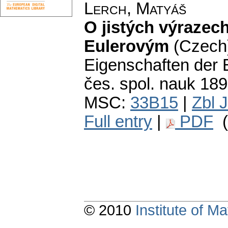
Lerch, Matyáš
O jistých výrazec
Eulerovým
(Czech
Eigenschaften der E
čes. spol. nauk 189
MSC:
33B15
|
Zbl 
Full entry
|
PDF
(
© 2010
Institute of 