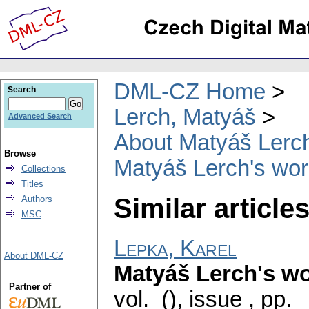
DML-CZ Home
Search
Lerch, Matyáš
Advanced Search
About Matyáš Lerc
Browse
Matyáš Lerch's wor
Collections
Titles
Similar articles
Authors
MSC
Lepka, Karel
About DML-CZ
Matyáš Lerch's w
Partner of
vol. (), issue
,
pp.