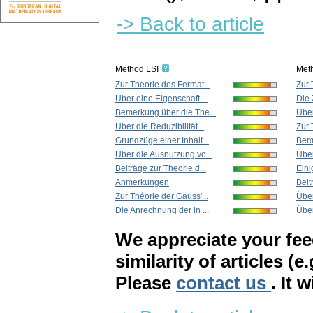
-> Back to article
Method LSI
Met
Zur Theorie des Fermat...
Zur 
Über eine Eigenschaft ...
Die 
Bemerkung über die The...
Über
Über die Reduzibilität...
Zur 
Grundzüge einer Inhalt...
Beme
Über die Ausnutzung vo...
Über
Beiträge zur Theorie d...
Eini
Anmerkungen
Beit
Zur Théorie der Gauss'...
Über
Die Anrechnung der in ...
Über
We appreciate your fe
similarity of articles (e
Please
contact us
. It 