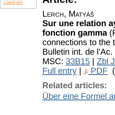
Lerch, Matyáš
Sur une relation a
fonction gamma
(
connections to the 
Bulletin int. de l’A
MSC:
33B15
|
Zbl 
Full entry
|
PDF
(
Related articles:
Über eine Formel a