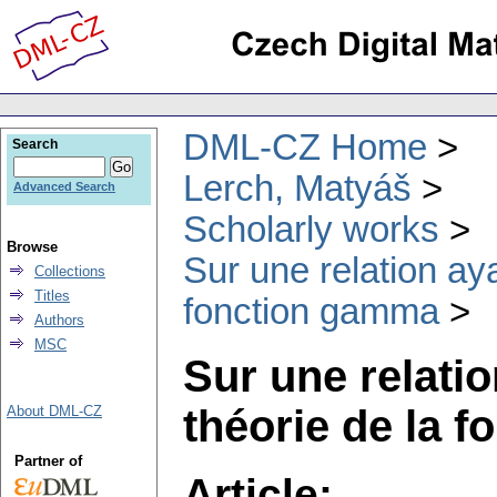
DML-CZ Home
Search
Lerch, Matyáš
Advanced Search
Scholarly works
Browse
Sur une relation aya
Collections
Titles
fonction gamma
Authors
MSC
Sur une relatio
théorie de la 
About DML-CZ
Partner of
Article: