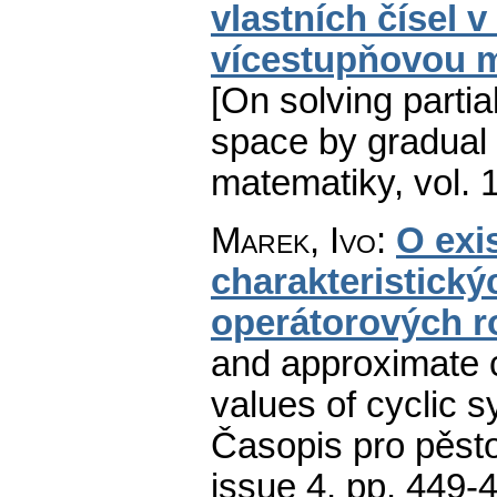
vlastních čísel
vícestupňovou 
[On solving parti
space by gradual
matematiky
,
vol. 
Marek, Ivo
:
O exi
charakteristick
operátorových r
and approximate c
values of cyclic s
Časopis pro pěst
issue 4
,
pp. 449-