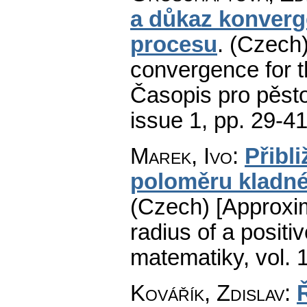
a důkaz konverg
procesu
.
(Czech)
convergence for th
Časopis pro pěst
issue 1
,
pp. 29-4
Marek, Ivo
:
Přibl
poloměru kladné
(Czech) [Approxim
radius of a positiv
matematiky
,
vol. 
Kovářík, Zdislav
: