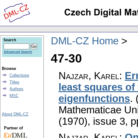
DML-CZ Home
Search
Advanced Search
47-30
Browse
Najzar, Karel
:
Er
Collections
Titles
least squares of
Authors
eigenfunctions
.
MSC
Mathematicae Univ
About DML-CZ
(1970), issue 3
,
p
Partner of
Najzar, Karel
:
On