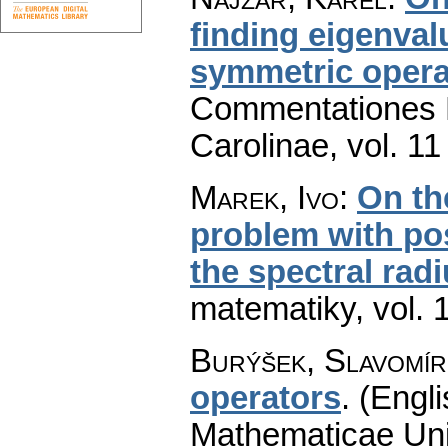
finding eigenva
symmetric operat
Commentationes M
Carolinae
,
vol. 11
Marek, Ivo
:
On th
problem with pos
the spectral rad
matematiky
,
vol. 
Burýšek, Slavomír
operators
.
(Engli
Mathematicae Univ