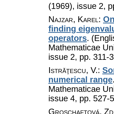
(1969), issue 2
,
p
Najzar, Karel
:
On
finding eigenva
operators
.
(Engli
Mathematicae Univ
issue 2
,
pp. 311-
Istrăţescu, V.
:
So
numerical range
Mathematicae Univ
issue 4
,
pp. 527-
Groschaftová, Zde