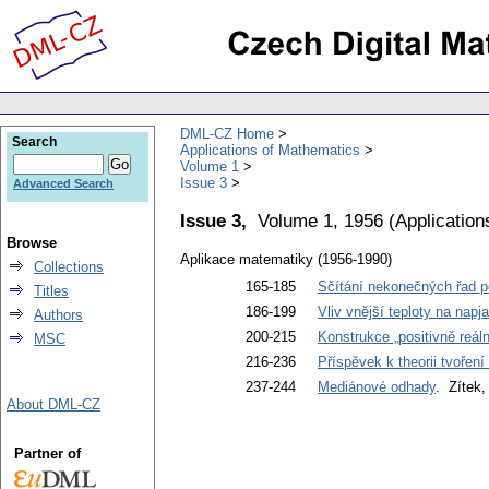
DML-CZ Home
Search
Applications of Mathematics
Volume 1
Issue 3
Advanced Search
Issue 3,
Volume 1, 1956
(
Application
Browse
Aplikace matematiky (1956-1990)
Collections
165-185
Sčítání nekonečných řad p
Titles
186-199
Vliv vnější teploty na nap
Authors
200-215
Konstrukce „positivně reál
MSC
216-236
Příspěvek k theorii tvoření
237-244
Mediánové odhady
. Zítek,
About DML-CZ
Partner of