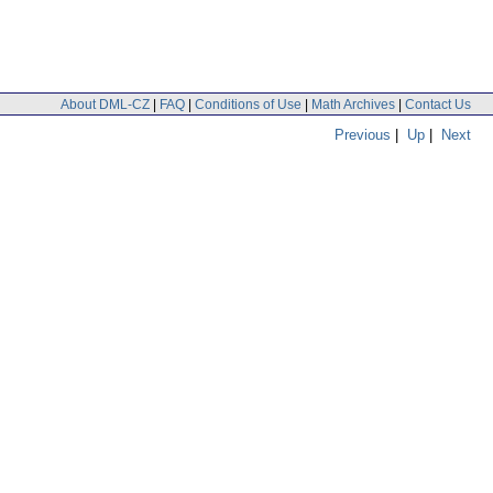
About DML-CZ
|
FAQ
|
Conditions of Use
|
Math Archives
|
Contact Us
Previous
|
Up
|
Next