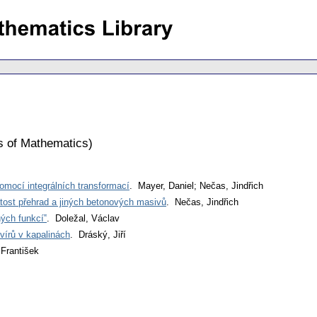
s of Mathematics
)
omocí integrálních transformací
. Mayer, Daniel; Nečas, Jindřich
jatost přehrad a jiných betonových masivů
. Nečas, Jindřich
ných funkcí‟
. Doležal, Václav
 vírů v kapalinách
. Dráský, Jiří
 František