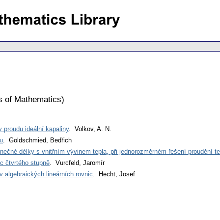
s of Mathematics
)
 proudu ideální kapaliny
. Volkov, A. N.
su
. Goldschmied, Bedřich
nečné délky s vnitřním vývinem tepla, při jednorozměrném řešení proudění te
c čtvrtého stupně
. Vurcfeld, Jaromír
 algebraických lineárních rovnic
. Hecht, Josef