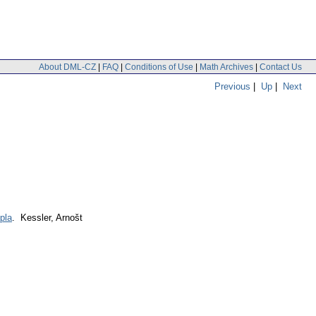
About DML-CZ
|
FAQ
|
Conditions of Use
|
Math Archives
|
Contact Us
Previous
|
Up
|
Next
pla
. Kessler, Arnošt