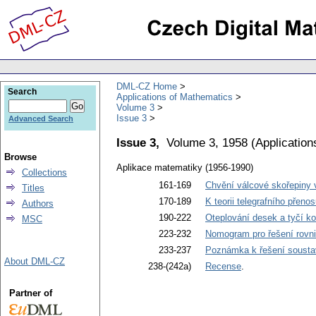
DML-CZ Home
Search
Applications of Mathematics
Volume 3
Issue 3
Advanced Search
Issue 3,
Volume 3, 1958
(
Application
Browse
Aplikace matematiky (1956-1990)
Collections
161-169
Chvění válcové skořepiny v
Titles
170-189
K teorii telegrafního přeno
Authors
190-222
Oteplování desek a tyčí ko
MSC
223-232
Nomogram pro řešení rovni
233-237
Poznámka k řešení soustav
About DML-CZ
238-(242a)
Recense
.
Partner of