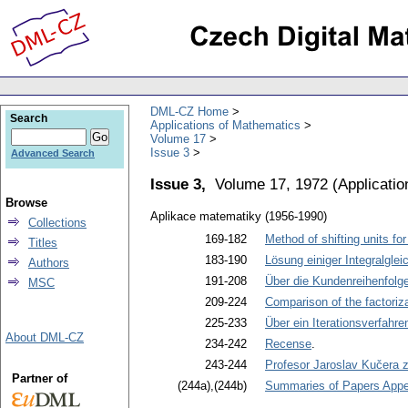
DML-CZ Home
Search
Applications of Mathematics
Volume 17
Issue 3
Advanced Search
Issue 3,
Volume 17, 1972
(
Applicati
Browse
Aplikace matematiky (1956-1990)
Collections
169-182
Method of shifting units fo
Titles
183-190
Lösung einiger Integralglei
Authors
191-208
Über die Kundenreihenfolg
MSC
209-224
Comparison of the factoriz
225-233
Über ein Iterationsverfahre
About DML-CZ
234-242
Recense
.
243-244
Profesor Jaroslav Kučera 
Partner of
(244a),(244b)
Summaries of Papers Appea